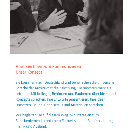
Vom Zeichnen zum Kommunizieren:
Unser Konzept
Sie kommen nach Deutschland und beherrschen die universelle
Sprache der Architektur: die Zeichnung. Sie möchten mehr als
zeichnen. Mit Kollegen, Behörden und Bauherren über Ideen und
Konzepte sprechen. Ihre Entwürfe präsentieren. Ihre Ideen
umsetzen. Bauen. Über Details und Materialien sprechen.
Wir begleiten Sie auf diesem Weg. Mit Strategien zum
Sprachenlernen, technischem Fachwissen und Berufserfahrung
im In- und Ausland.